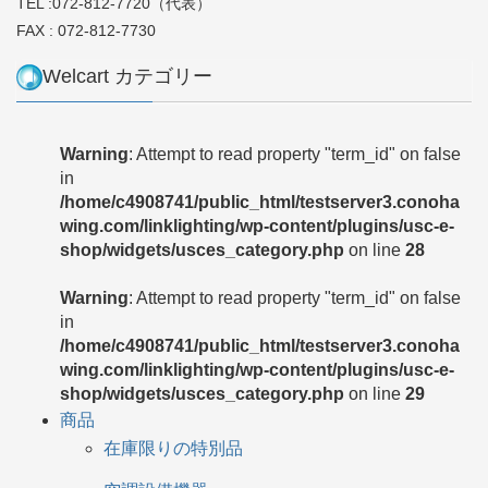
TEL :072-812-7720（代表）
FAX : 072-812-7730
Welcart カテゴリー
Warning
: Attempt to read property "term_id" on false
in
/home/c4908741/public_html/testserver3.conoha
wing.com/linklighting/wp-content/plugins/usc-e-
shop/widgets/usces_category.php
on line
28
Warning
: Attempt to read property "term_id" on false
in
/home/c4908741/public_html/testserver3.conoha
wing.com/linklighting/wp-content/plugins/usc-e-
shop/widgets/usces_category.php
on line
29
商品
在庫限りの特別品